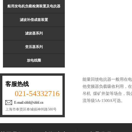
船用发电机负载检测装置及电抗器
滤波补偿成套装置
滤波器系列
变压器系列
放电线圈
能量回馈电抗器一般用在电
客服热线
他变频器负载吸收利用，在
021-54332716
吊机 煤矿井架等场合，我
流等级5A-1500A可选。
E-mail:shbl@shbl.cn
上海市奉贤区奉城镇神州路580号