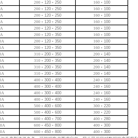
0A
200
﹡
120
﹡
250
160
﹡
100
0A
200
﹡
120
﹡
250
160
﹡
100
0A
200
﹡
120
﹡
250
160
﹡
100
0A
200
﹡
120
﹡
250
160
﹡
100
0A
200
﹡
120
﹡
250
160
﹡
100
0A
200
﹡
120
﹡
350
160
﹡
100
0A
200
﹡
120
﹡
350
160
﹡
100
5A
200
﹡
120
﹡
350
160
﹡
100
0A
310
﹡
200
﹡
350
200
﹡
140
0A
310
﹡
200
﹡
350
200
﹡
140
0A
310
﹡
200
﹡
350
200
﹡
140
5A
310
﹡
200
﹡
350
200
﹡
140
0A
400
﹡
300
﹡
400
240
﹡
160
0A
400
﹡
300
﹡
400
240
﹡
160
0A
400
﹡
300
﹡
400
240
﹡
160
0A
400
﹡
300
﹡
400
240
﹡
160
0A
500
﹡
400
﹡
600
300
﹡
220
5A
500
﹡
400
﹡
600
300
﹡
220
0A
600
﹡
400
﹡
700
400
﹡
280
00A
600
﹡
450
﹡
800
400
﹡
300
00A
600
﹡
450
﹡
800
400
﹡
300