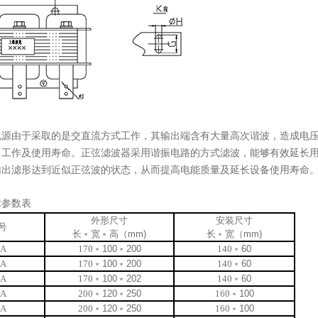
电源由于采取的是交直流方式工作，其输出端含有大量高次谐波，造成电
常工作及使用寿命。正弦滤波器采用谐振电路的方式滤波，能够有效延长
输出滤形达到近似正弦波的状态，从而提高电能质量及延长设备使用寿命
术参数表
外形尺寸
安装尺寸
号
长﹡宽﹡高（
mm)
长﹡宽（
mm)
0A
170
﹡
100
﹡
200
140
﹡
60
0A
170
﹡
100
﹡
200
140
﹡
60
0A
170
﹡
100
﹡
202
140
﹡
60
5A
200
﹡
120
﹡
250
160
﹡
100
5A
200
﹡
120
﹡
250
160
﹡
100