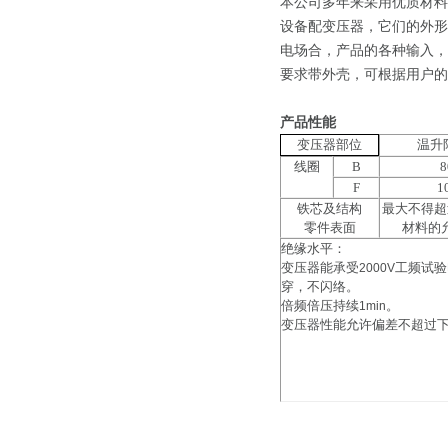
本公司多年来采用优质材料
设备配变压器，它们的外形
电场合，产品的各种输入，
要求带外壳，可根据用户的
产品性能
温升
变压器部位
线圈
B
8
F
1
铁芯及结构
最大不得超
零件表面
材料的
绝缘水平：
变压器能承受
工频试验
2000V
穿，不闪络。
倍频倍压持续
。
1min
变压器性能允许偏差不超过