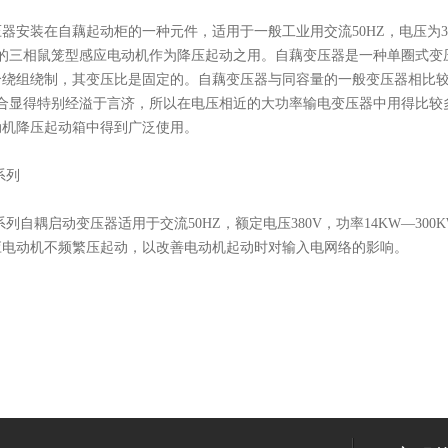
器安装在自藕起动柜的一种元件，适用于一般工业用交流50HZ，电压为3
下的三相鼠笼型感应电动机作为降压起动之用。自藕变压器是一种单圈式变
个绕组绕制，其变压比是固定的。自藕变压器与同容量的一般变压器相比
合显得特别经溢于言济，所以在电压相近的大功率输电变压器中用得比较多
动机降压起动箱中得到广泛使用。
系列
列自耦启动变压器适用于交流50HZ，额定电压380V，功率14KW—300
应电动机不频繁压起动，以改善电动机起动时对输入电网络的影响。