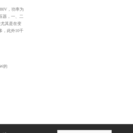
80V，功率为
压器，一、二
较尤其是在变
，此外10千
KW的