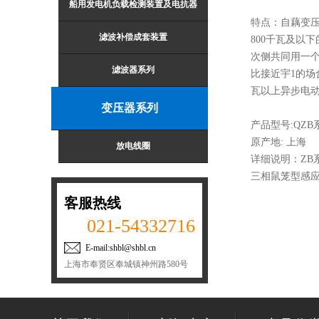
船用发电机负载检测装置及电抗器
特点：自藕变压
滤波补偿成套装置
800千瓦及以
次侧共同用一
滤波器系列
比接近宇1的场
瓦以上异步电
变压器系列
产品型号:QZB
原产地: 上海
放电线圈
详细说明：ZB系
三相鼠笼型感
客服热线
021-54332716
E-mail:shbl@shbl.cn
上海市奉贤区奉城镇神州路580号